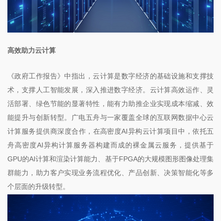
高效助力云计算
《政府工作报告》中指出，云计算是数字经济的基础设施和支撑技
术，支撑人工智能发展，深入推进数字经济。云计算高效运作、灵
活部署、绿色节能的显著特性，能有力助推企业实现成本缩减、效
能提升与创新转型。广电五舟与一家覆盖全球的互联网数据中心云
计算服务提供商深度合作，在高密度AI异构云计算项目中，依托五
舟高密度AI异构计算服务器构建而成的裸金属云服务，提供基于
GPU的AI计算和渲染计算能力、基于FPGA的大规模图形图像处理集
群能力，助力客户实现业务流程优化、产品创新、决策智能化等多
个层面的升级转型。