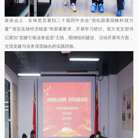
座谈会上，全体党员紧扣二十届四中全会“强化国家战略科技力
量”“夯实实体经济根基”等部署要求，开展学习研讨。双方党支部书
记紧扣“党建引领业务提质”主线，围绕组织建设、活动开展等方面，
交流党建与业务深度融合的实践经验。