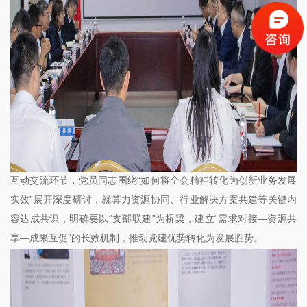
互动交流环节，党员同志围绕“如何将全会精神转化为创新业务发展
实效”展开深度研讨，就算力资源协同、行业解决方案共建等关键内
容达成共识，明确要以“支部联建”为桥梁，建立“需求对接—资源共
享—成果互促”的长效机制，推动党建优势转化为发展胜势。