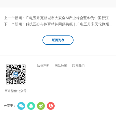
上一个新闻：
广电五舟亮相城市大安全AI产业峰会暨华为中国行江苏站
下一个新闻：
科技匠心与体育精神同频共振｜广电五舟宋天伦执炬传递湾区梦想
返回列表
法律声明
网站地图
联系我们
五舟微信公众号
分享至：