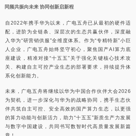
同频共振向未来 协同创新启新程
自
2022
年携手华为以来，广电五舟已从最初的硬件适
配，
进阶
为全链条、深层次的生态共赢伙伴，深度融
入华为
“研营销供服”全维度体系。作为“专精特新”小巨
人企业，广电五舟始终坚守初心，
聚焦
国产
AI
算力底
座建设，
精准
对接
“十五五”关于强化关键核心技术攻
关、构建自主可控产业生态的部署要求，持续提升体
系化
创新能力。
未来，广电五舟将继续以华为中国合作伙伴大会
2026
为契机，
进一步
深化与华为的战略协同，携手生态伙
伴共筑自主可控、安全高效的国产算力生态，以
更强
的
算力动能
与
创新
活力
，助力
“十五五”新质生产力发展
与数字中国建设，
共同
书写数智时代高质量发展新篇
章！