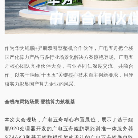
作为华为鲲鹏+昇腾双引擎整机合作伙伴，广电五舟携全栈
国产化算力产品与多行业场景化解决方案惊艳登场。
广电五
舟核心团队亮相伙伴大会，与业界同仁深度交流、共商合
作，
以实干响应“十五五”关键核心技术自主创新要求，用硬
核实力彰显国产算力企业的风采。
全栈布局拓场景 硬核算力筑根基
本次大会现场，广电五舟精心布置展位，展示了基于鲲
鹏
920
处理器开发的
广电五舟
鲲鹏双路训推一体服务器
S74AK3
和基于鲲鹏模组架构设计的广电五舟
鲲鹏单路