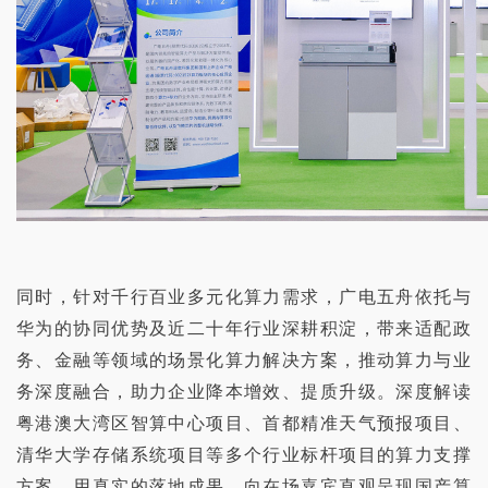
同时，针对千行百业多元化算力需求，广电五舟依托与
华为的协同优势及
近
二十年
行业
深耕
积淀
，带来适配政
务、金融等领域的场景化算力解决方案，
推动
算力与
业
务
深度
融合
，
助力企业
降本增效
、
提质升级
。
深度解读
粤港澳大湾区智算中心项目、首都精准天气预报项目、
清华大学存储系统项目等多个行业标杆项目的算力支撑
方案，用真实的落地成果，
向
在场
嘉宾
直观
呈现
国产算