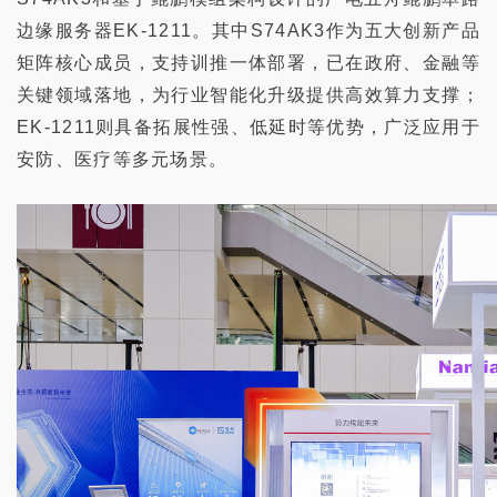
边缘服务器
EK-1211
。
其中
S74AK3
作为五大创新产品
矩阵核心成员，支持训推一体部署，已在政府、金融等
关键领域落地，
为
行业智能化升级
提供
高效
算力
支撑
；
EK-1211
则具备拓展性强、低延时等优势，广泛应用于
安防、医疗等多元场景
。