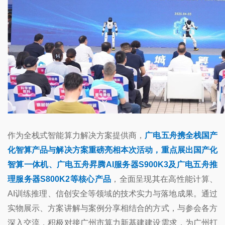
作为全栈式智能算力解决方案提供商，
广电五舟携全栈国产
化智算产品与解决方案重磅亮相本次活动，重点展出国产化
智算一体机、广电五舟昇腾
AI服务器S900K3
及
广电五舟推
理服务器
S800K
2
等核心产品
，全面呈现其在高性能计算、
AI训练推理、信创安全等领域的技术实力与落地成果。通过
实物展示、方案讲解与案例分享相结合的方式，与参会各方
深入交流，积极对接广州市算力新基建建设需求，为广州打