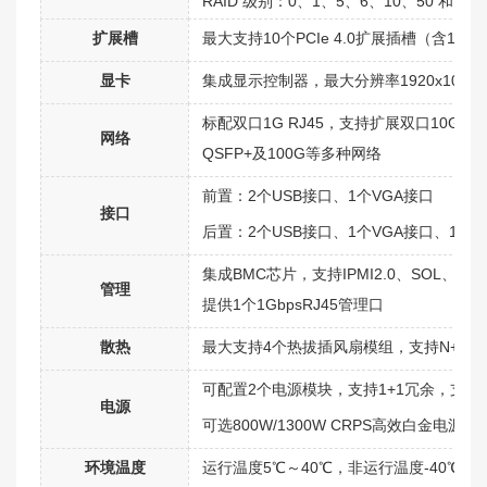
RAID 级别：0、1、5、6、10、50 和 
扩展槽
最大支持10个PCIe 4.0扩展插槽
（含1个S
显卡
集成显示控制器，最大分辨率1920x1080
标配双口1G RJ45，支持扩展双口10G RJ4
网络
QSFP+及100G等多种网络
前置：2个USB接口、1个VGA接口
接口
后置：2个USB接口、1个VGA接口、
1个R
集成BMC芯片，支持IPMI2.0、SOL、KV
管理
提供1个1GbpsRJ45管理口
散热
最大支持4个热拔插风扇模组，支持N+1冗
可配置2个电源模块，支持1+1冗余，支持
电源
可选800W/1300W CRPS高效白金电源
环境温度
运行温度5℃～40℃，非运行温度-40℃～6