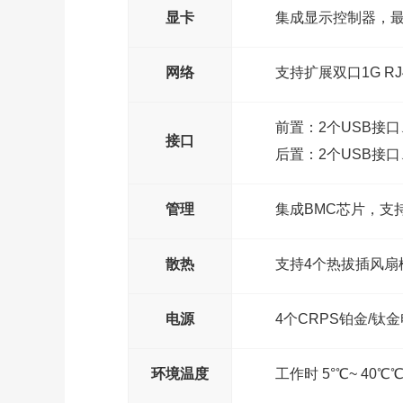
显卡
集成显示控制器，最大
网络
支持扩展双口1G RJ4
前置：2个USB接口
接口
后置：2个USB接口
管理
集成BMC芯片，支持IP
散热
支持4个热拔插风扇
电源
4个CRPS铂金/钛金
环境温度
工作时 5°℃~ 40℃℃