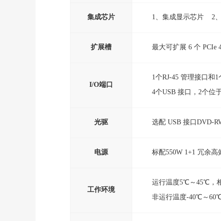
集成芯片
1、集成显示芯片 2、集
扩展槽
最大可扩展 6 个 PCIe 
1个RJ-45 管理接口
I/O端口
4个USB 接口，2个
光驱
选配 USB 接口DVD-R
电源
标配550W 1+1 冗余
运行温度5℃～45℃，
工作环境
非运行温度-40℃～6