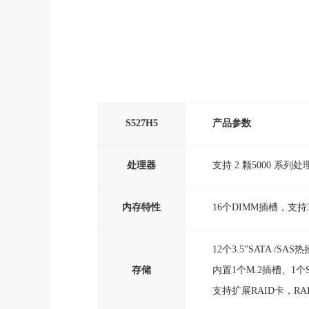
S527H5
产品参数
处理器
支持 2 颗5000 系列
内存特性
16个DIMM插槽，支持32
12个3.5”SATA /
存储
内置1个M.2插槽、1个
支持扩展RAID卡，RA