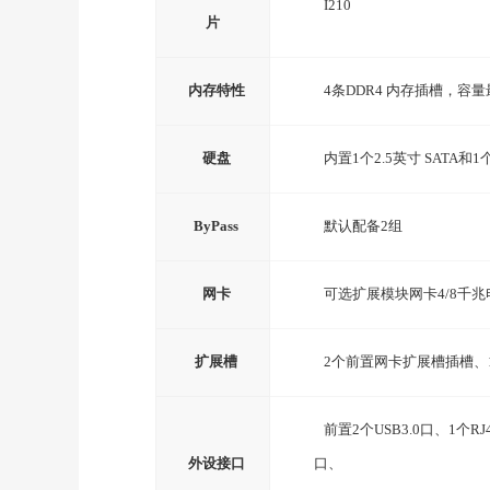
I210
片
内存特性
4
条
DDR4
内存
插槽，
容量
硬盘
内置
1
个
2.5
英寸
SATA
和
1
ByPass
默认配备
2
组
网卡
可选扩展模块网卡
4/8
千兆
扩展槽
2
个前置网卡扩展槽插槽、
前置
2
个
USB3.0
口、
1
个
RJ
外设接口
口、