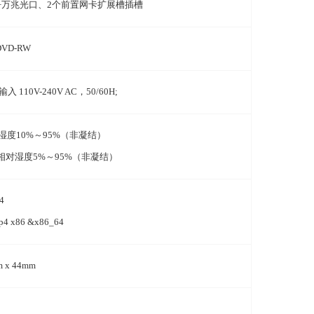
+
万兆光口、
2
个前置网卡扩展槽插槽
DVD-RW
输入
110V-240V AC
，
50/60H;
湿度10%～95%（非凝结）
相对湿度5%～95%（非凝结）
4
sp4 x86 &x86_64
m
x
44mm