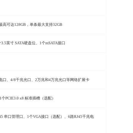
最高可达
128GB
，单条
最大支持
32GB
个
3.5
英寸
SATA
硬盘位、
1
个
mSATA
接口
电口、
4/8
千兆光口、
2
万兆和
4
万兆光口等网络扩展卡
1
个
PCIE3.0 x8
标准插槽（选配）
45
串口管理口、
1
个
VGA
接口（选配）、
6
路
RJ45
千兆电