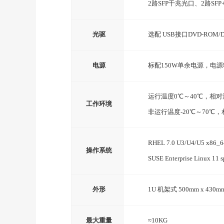
2
路
SFP
千兆光口
、
2
路
SFP
光驱
选配
USB
接口
DVD-ROM/
电源
标配
150W
单
余
电源
，电源
运行温度0℃～40℃，相对
工作环境
非运行温度-20℃～70℃，
RHEL 7.0 U3/U4/U5 x86_6
操作系统
SUSE Enterprise Linux 11 
外形
1U
机架式
500mm
x
430m
最大重量
≈10KG