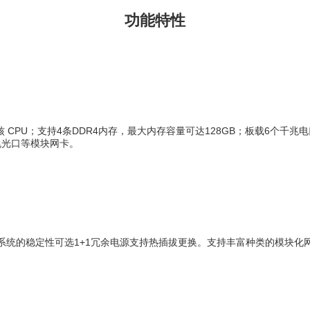
功能特性
16核 CPU；支持4条DDR4内存，最大内存容量可达128GB；板载6个
万兆光口等模块网卡。
保证系统的稳定性可选1+1冗余电源支持热插拔更换。支持丰富种类的模块