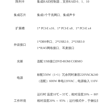
阵列卡
集成
RAID
控制器，支持
RAID 0
、
1
、
10
集成芯片
集成
1
个
千兆网
口、集成
声卡
扩展槽
1* PCI-E x
16
、
1*
PCI-E x8
、
1*
PCI-E
x4
1*DB9
串口、
2*USB2.0
、
2*USB3.0
外设接口
1*RJ45
网络
接口、耳麦接口
光驱
选配
USB
接口
DVD-ROM/COBMO
标配
550W
（
1+1
）冗余同时兼容
220VAC&240VHD
电源
（选配）
600W
单电
220VAC
，电源输入
110V-240
运行时 温度
10℃
～
35℃
，相对湿度
20%
～
80%
；
工作环境
相对湿度
20%
～
95%
；运行模式中，于侧位测量