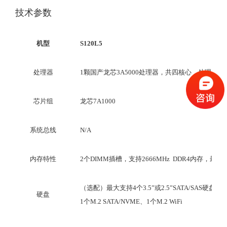
技术参数
机型
S120L5
处理器
1
颗
国产龙芯
3A5000
处理器，
共四核心
，处理器
频
芯片组
龙芯
7A1000
系统总线
N/A
内存特性
2
个
DIMM
插槽，
支持
2
666
MHz
DDR4
内存
，最大
（选配）最大
支持
4
个
3.5”
或
2.5”SATA/SAS
硬盘位
硬盘
1
个
M.2 SATA/NVME
、
1
个
M.2
WiFi