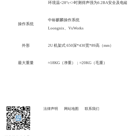
环境温
<28°c<>
时测得声强为
6.2BA
安全及电磁测试
中标麒麟操作系统
操作系统
Loongnix
、
VxWorks
外形
2U
机架式
650
深*
430
宽*
89
高（
mm
）
最大重量
≈18
KG
（净重）；
≈
20
KG
（毛重）
法律声明
网站地图
联系我们