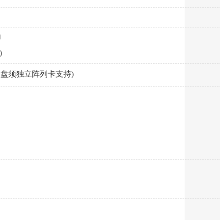
为
)
(SAS盘须独立阵列卡支持)