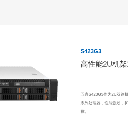
S423G3
高性能2U机
五舟S423G3作为2U双路机架
系列处理器，性能强劲，
撑。