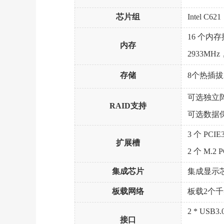
芯片组
Intel C621
16 个内存
内存
2933MHz
存储
8个热插拔3.
可选独立阵列
RAID支持
可选数据保
3 个 PCIE3.
扩展槽
2 个 M.2 P
集成芯片
集成显示芯片，
板载网络
板载2个千兆
2 * USB3
接口