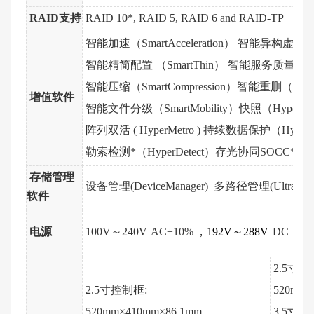
RAID支持
RAID 10*, RAID 5, RAID 6 and RAID-
智能加速（SmartAcceleration） 智能异构虚拟化（Sm
智能精简配置 （SmartThin）
智能服务质量控制（S
智能压缩（SmartCompression）
智能重删（Smart
增值软件
智能文件分级（SmartMobility）快照（HyperSn
阵列双活 ( HyperMetro )
持续数据保护（HyperC
勒索检测*（HyperDetect）存光协同SOCC*( Hyp
存储管理
设备管理
(
DeviceManager
)
多路径管理(UltraPath
软件
电源
100V～240V
AC±10%
，
192V～288V
DC，-38
2.5寸控
2.5寸控制框:
520mm×
520mm×410mm×86.1mm
3.5寸控