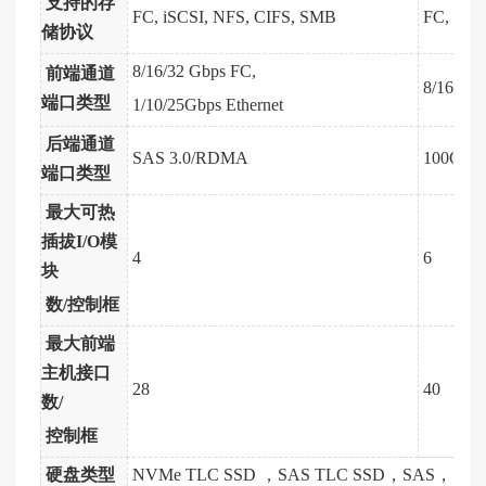
支持的存
FC, iSCSI,
NFS, CIFS, SMB
FC, iSC
储协议
8/16/32 Gbps FC,
前端通道
8/16/32 
端口类型
1/10/25Gbps
Ethernet
后端通道
SAS 3.0/RDMA
100Gbps
端口类型
最大可热
插拔
I/O
模
4
6
块
数
/
控制框
最大前端
主机接口
28
40
数
/
控制框
硬盘类型
NVMe TLC SSD ，SAS TLC SSD，SAS， NL