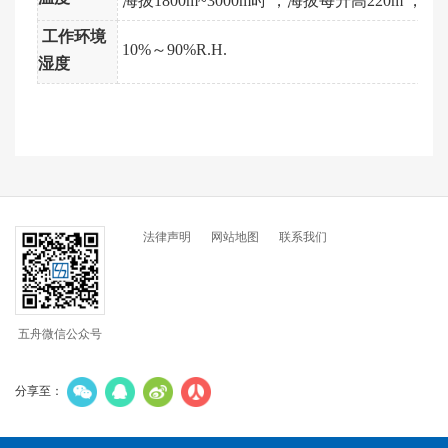
海拔
1800m~3000m
时 ，海拔每升高
220m
，环
工作环境
10%
～
90%R.H.
湿度
法律声明
网站地图
联系我们
五舟微信公众号
分享至：