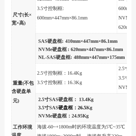
3.5寸控制框:
600mm×
尺寸(长×
600mm×447mm×86.1mm
NVMe控
宽×高)
620mm×
SAS硬盘框:
410mm×447mm×86.1mm
NVMe硬盘框
:
620mm×447mm
×86.1mm
NL-SAS硬盘框:
488mm×447mm×175mm
2.5寸
2.5寸控制框：
16.4Kg
3.5寸
3.5寸控制框：
16.3Kg
重量
(
不包
NVMe
含硬盘单
2.5寸SAS硬盘框：
13.4Kg
元
)
3.5寸
SAS
硬盘框：
26.5
Kg
NVMe
硬盘框：
24.95
Kg
海拔
-60~+1800m
时的环境温度为
5
℃
~35
℃（柜
工作环境
温度