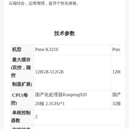
云端结合，运维增强，提升个性化体验。
技术参数
机型
Pstor K3210
Pstor K3
最大缓存
(
双控
，随
128GB-512GB
128GB-
控
制器扩展
)
国产化处理器Kunpeng920
国产化处理
CPU(每
控)
20核 2.1GHz*1
32核 2.
单框控制
2
器数