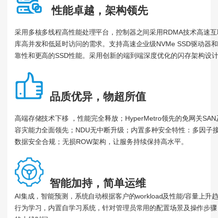
性能卓越，架构领先
采用多核多线程高性能处理平台，控制器之间采用
RDMA技术
高速互
库高并发和低延时访问的需求
。
支持高速企业级
NVMe SSD驱动器和
靠性和更高的
SSD性能。采用创新的端到端深度优化的闪存架构设
品质优异，物超所值
高端存储技术下移
，性能完全释放；HyperMetro领先的免网关SAN
容灾能力全面领先；
NDU无中断升级；内置多种安全特性：多因子
数据安全合规；无损ROW架构，让服务持续保持高水平。
智能加持，简单运维
AI集成，智能预测，系统自动根据客户的workload及性能/容
行为学习，内置自学习系统，针对管理员常用的配置场景及操作步骤