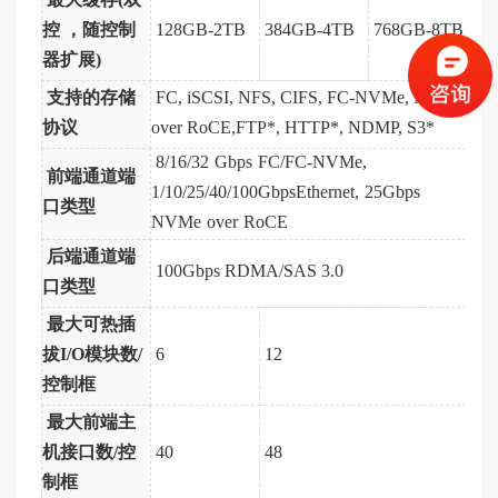
最大缓存(双
控 ，随控制
128GB-2TB
384GB-4TB
768GB-8TB
器扩展)
支持的存储
FC, iSCSI, NFS, CIFS, FC-NVMe, NVMe
协议
over RoCE,
FTP*, HTTP*, NDMP, S3*
8/16/32
Gbps
FC/FC-NVMe,
前端通道端
1/10/25/40/100Gbps
Ethernet,
25Gbps
口类型
NVMe
over
RoCE
后端通道端
100Gbps RDMA/SAS 3.0
口类型
最大可热插
拔I/O模块数/
6
12
控制框
最大前端主
机接口数/控
40
48
制框