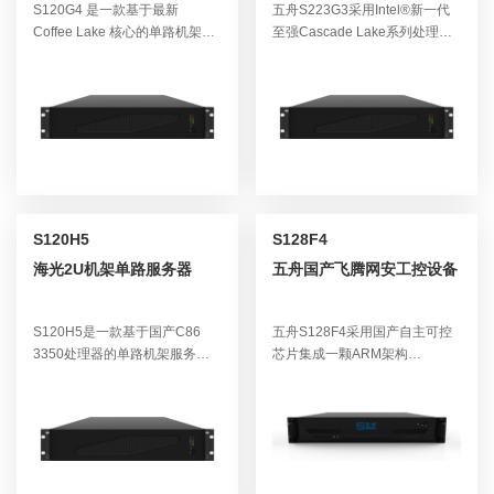
S120G4 是一款基于最新
五舟S223G3采用Intel®新一代
为国计民生行业稳健发展筑牢信
Coffee Lake 核心的单路机架工
至强Cascade Lake系列处理
息安全防线。
控设备，它采用紧凑的设计方
器，与Skylake系列处理器相比
案，将高效冷却智能散热系统和
提升了处理器频率及睿频频率，
扩展设计，包含于 2U平台中，
整体效能得到进一步提升。可以
能给用户带来高端产品的效能，
直接升级兼容2颗四路或八路处
是为行业用户量身打造精细化的
理器， 拥有最高达56个处理核
IT 平台，对中小企业用户及行业
心、112个线程；支持升级BBP
用户，具有电源管理、风扇调
后备电池模块，在突然断电情况
速、温控开关等功能。适合国内
下实现数据保护，为关键任务服
对信息安全高要求的使用场景，
务器提供更安全有效的解决方
S120H5
S128F4
政府机关、金融机构、电力行
案。适合国内对信息安全高要求
海光2U机架单路服务器
五舟国产飞腾网安工控设备
业、教育单位、网络安全、信息
的使用场景，政府机关、金融机
透明加解密、签名认证等领域。
构、电力行业、教育单位、网络
安全、信息透明加解密、签名认
S120H5是一款基于国产C86
五舟S128F4采用国产自主可控
证等领域。
3350处理器的单路机架服务
芯片集成一颗ARM架构
器，它采用紧凑的设计方案，
D2000/8C飞腾64位安全处理
2U标准尺寸服务器平台， 以优
器，拥有8个FTC663处理器核
越的性价比，能给用户带来高端
心，工作主频2.3GHz，处理器
产品的效能，为行业用户量身打
最大功耗只有25W，具备超高的
造精细化的IT平台，对中小企业
性能功耗比，可有效降低设备成
用户及IDC用户，选择S120H5
本，符合国家节能降耗理念，从