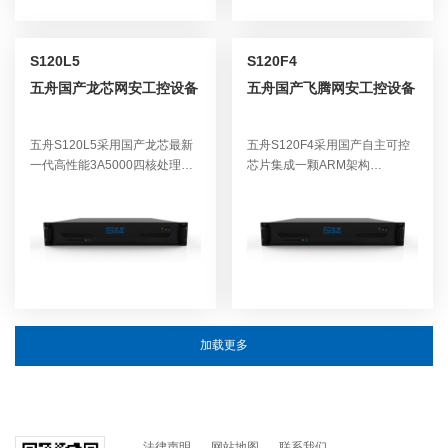
服务器意味着直接的低成本运
处理器，到内存，操作系统符合
营。
国产自主可控，适合政府、教
育、金融，医疗及互联网及企业
S120L5
S120F4
的事务处理应用，无后门隐患。
五舟国产龙芯网安工控设备
五舟国产飞腾网安工控设备
适合国内对信息安全高要求的使
用场景，政府机关、金融机构、
电力行业、教育单位、网络安
五舟S120L5采用国产龙芯最新
五舟S120F4采用国产自主可控
全、信息透明加解密、签名认证
一代高性能3A5000四核处理
芯片集成一颗ARM架构
等领域。
器，主频突破2.5GHz。从处理
FT2000/4C飞腾64位安全处理
器，到内存，操作系统符合国产
器，拥有4个FTC663处理器核
自主可控、国产化，适合政府、
心，工作主频3.0GHz，处理器
教育、金融，医疗及互联网及企
最大功耗只有10W，具备超高的
业的事务处理应用，无后门隐
性能功耗比，可有效降低设备成
患。适合国内对信息安全高要求
本，符合国家节能降耗理念，从
的使用场景，政府机关、金融机
处理器，到内存，操作系统符合
构、电力行业、教育单位、网络
国产自主可控，适合政府、教
安全、信息透明加解密、签名认
育、金融，医疗及互联网及企业
加载更多
证等领域。
的事务处理应用，无后门隐患。
适合国内对信息安全高要求的使
用场景，政府机关、金融机构、
电力行业、教育单位、网络安
全、信息透明加解密、签名认证
法律声明
网站地图
联系我们