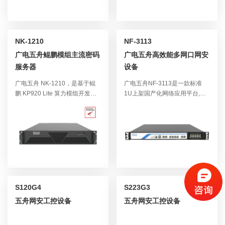
可有效降低设备成本，符合国家
统符合国产自主可控，无后门隐
节能降耗理念，从处理器、内
患。板载2电口+4光口和支持3
存、操作系统符合国产自主可
个PCI-E扩展，适合国内对信息
控，适合政府、教育、金融、医
安全高要求的使用行业如：政府
NK-1210
NF-3113
疗事务处理应用，无后门隐患。
机关、金融机构、能源、教育单
广电五舟鲲鹏模组主流密码
广电五舟高效能多网口网安
适合国内对信息安全高要求的使
位等。
服务器
设备
用场景政府机关、金融机构、教
育单位、网络安全、下一代防火
广电五舟 NK-1210，是基于鲲
广电五舟NF-3113是一款标准
墙、审计系统、信息透明加解
鹏 KP920 Lite 算力模组开发的
1U上架国产化网络应用平台,基
密、签名认证等领域。
2U 机架式工控机。板载 4 个千
于国产飞 E2000Q处理器(4核);
兆电口，最大支持 6 个扩展槽
支持1条DDR4内存,容量可达
位，支持丰富外设拓展接口，支
16G;1个前置网卡扩展槽,最大可
撑行业产品多样化定制需求。其
支持16个千兆网口。网口前置和
应用范畴覆盖信息安全市场的诸
模块化设计方便扩展和维护,支
多关键领域，诸如信息透明加解
持定制面板、logo、机箱。NF-
密、签名认证等各行业中的安全
3113作为一款入门级安全产品,
网关、数据库安全审计、签名验
具备独特的安全性,可用于不同
签、时间戳、电子签章、密码
的网络安全应用场景,适用于
S120G4
S223G3
机、数字证书、文档管理、网络
党、政及金融、税务、交通、能
五舟网安工控设备
五舟网安工控设备
流量管理、数据采集、负载均衡
源、电信等诸多行业。
等。在党政、金融、电力、医
疗、交通等领域得到广泛应用，