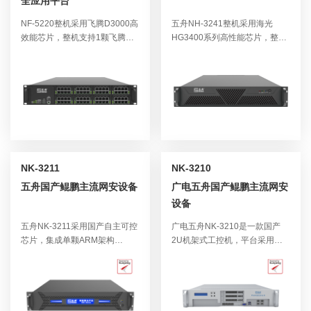
全应用平台
NF-5220整机采用飞腾D3000高
五舟NH-3241整机采用海光
效能芯片，整机支持1颗飞腾
HG3400系列高性能芯片，整机
D3000，板载2个千兆电口及8
支持1个海光HG3400CPU运
个网卡扩展槽位，网口前置和模
行，板载4个千兆电口，支持5条
块化设计方便扩展和维护，支持
PCI-E槽位，支持丰富外设拓展
定制面板、logo、机箱。该网安
接口，整机设备能支撑各行业产
平台可选网卡模块化设计、电源
品多样化定制需求，适合国内对
管理、风扇调速、温控开关等功
信息安全高要求的使用行业如：
能。
政府机关、金融机构、能源、教
育单位等。
NK-3211
NK-3210
五舟国产鲲鹏主流网安设备
广电五舟国产鲲鹏主流网安
设备
五舟NK-3211采用国产自主可控
广电五舟NK-3210是一款国产
芯片，集成单颗ARM架构
2U机架式工控机，平台采用单
Kunpeng 920处理器，最多支持
颗ARM架构Kunpeng 920处理
拥有32个处理器核心，是针对高
器，支持拥有24/32个处理器核
性能运算而设计的新一代处理
心，是针对高性能运算而设计的
器，处理器低功耗小于95W
新一代处理器，可作为一款中高
TDP，具备超高的性能功耗比，
端网安产品。从处理器、操作系